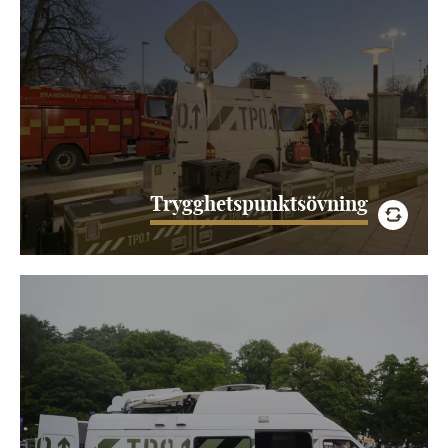
Trygghetspunkter är en central del av kommuners arbete
med civil beredskap och ska fungera som en lokal
funktion för information, kommunikation och stöd när
ordinarie…
LÄS MER
Trygghetspunktsövning
RIaaS
Ofta finns det ett glapp mellan planerad beredskap och
faktisk operativ förmåga. RIaaS samlar aktörer för att
täppa till det glappet genom att testa, öva…
LÄS MER