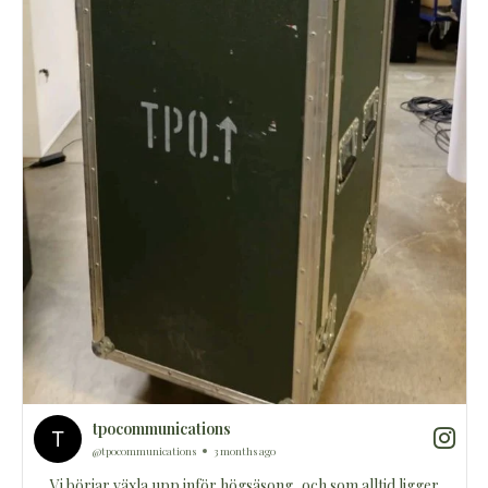
tpocommunications
@tpocommunications
3 months ago
Vi börjar växla upp inför högsäsong, och som alltid ligger