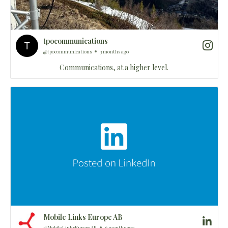
tpocommunications
@tpocommunications
3 months ago
Communications, at a higher level.
Mobile Links Europe AB
@MobileLinksEuropeAB
6 months ago