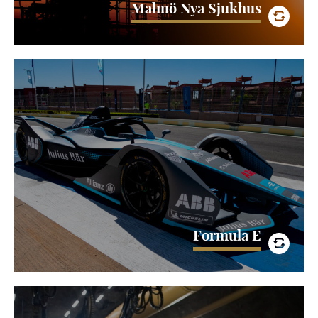
Malmö Nya Sjukhus
Formula E
Formula E är en global motorsportserie med totalt 16 race
i 11 städer runt om i världen. Att TPO har fått förtroendet
att leverera uppkoppling…
LÄS MER
Formula E
Stockholm Vatten