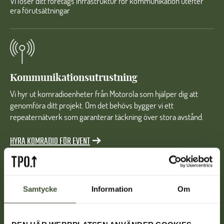
Vi löser ditt företags infrastruktur för kommunikation utefter
era förutsättningar
Kommunikationsutrustning
Vi hyr ut komradioenheter från Motorola som hjälper dig att
genomföra ditt projekt. Om det behövs bygger vi ett
repeaternätverk som garanterar täckning över stora avstånd.
HYRA KOMRADIO FÖR EVENT
Samtycke
Information
Om
Säkerhet och produktivitet
På en uppkopplad arbetsplats är det enkelt att säkra en god