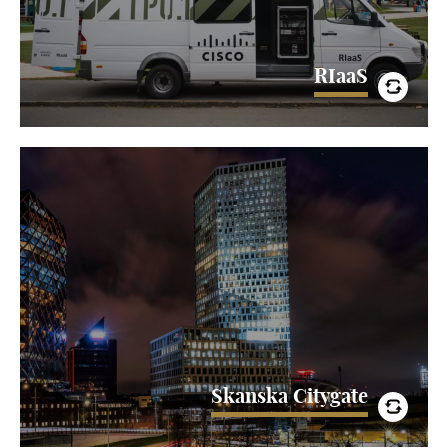
RIaaS
Skanska Citygate
TPO är med och spelar en central roll i det historiska
skiftet mot en uppkopplad byggsektor när Skanska
bygger framtidens kontor - Skanska Citygate
LÄS MER
Skanska Citygate