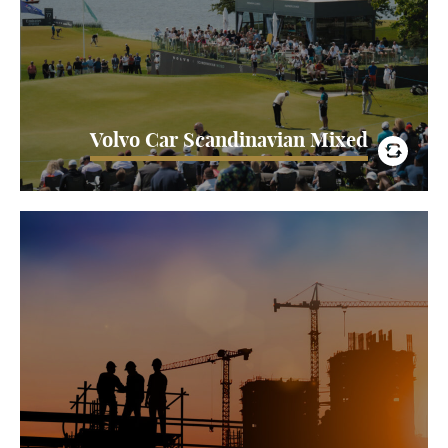
World Tour och Ladies European Tour och där…
LÄS MER
Volvo Car Scandinavian Mixed
Malmö Nya Sjukhus
2024 är det tänkt att Malmö Nya Sjukhus ska stå klart. TPO
har varit med från allra första spadtaget för att se till att
hela…
LÄS MER