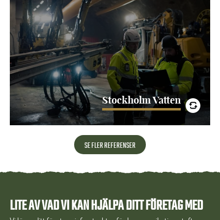
För att möta den växande stadens behov pågår just nu ett
projekt med namnet Stockholms Framtida Avloppsrening.
Bland annat ska man fördubbla kapaciteten hos
Henriksdals…
LÄS MER
Stockholm Vatten
SE FLER REFERENSER
LITE AV VAD VI KAN HJÄLPA DITT FÖRETAG MED