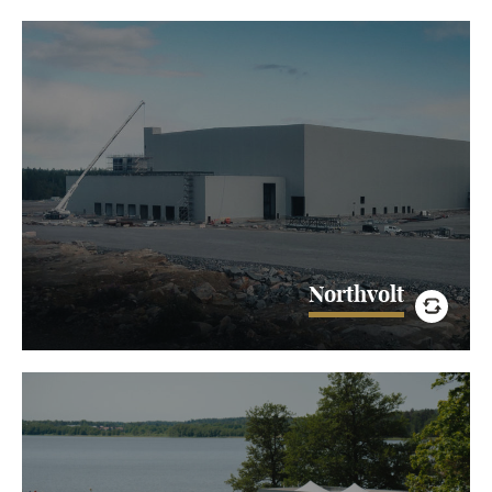
Northvolt
Bygget av Northvolt Ett, den enorma batterifabriken i
Skellefteå signalerar ett nytt steg i skiftet mot hållbarare
transporter och ett mer miljövänligt samhälle. TPO är…
LÄS MER
Northvolt
Volvo Car Scandinavian Mixed
TPO är stolt partner och leverantör till Volvo Car
Scandinavian Mixed - tävlingen som samordnas av DP