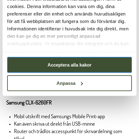
cookies. Denna information kan vara om dig, dina
preferenser eller din enhet och används huvudsakligen
för att få webbplatsen att fungera som du förväntar dig.
Informationen identifierar i huvudsak inte dig direkt, men
den kan ge dig en mer personligt anpassad
webbupplevelse. Vi respekterar din integritet och du kan
välja vilka cookies du vill acceptera. Klicka på de olika
kategorirubrikerna för att ta reda på mer och ändra våra
Acceptera alla kakor
standardinställningar. Observera att blockering av
cookies kan påverka din upplevelse av webbplatsen och
de tjänster vi erbjuder. Om du har besökt vår webbplats
Anpassa
X4300LX
tidigare och accepterat användningen av cookies kan du
alltid ta bort dessa genom att navigera till
sekretessinställningarna i din webbläsare.
Samsung CLX-6260FR
Mobil utskrift med Samsungs Mobile Print-app
Kan även skriva ut direkt från USB-minne
Router och trådlös accesspunkt för skrivardelning som