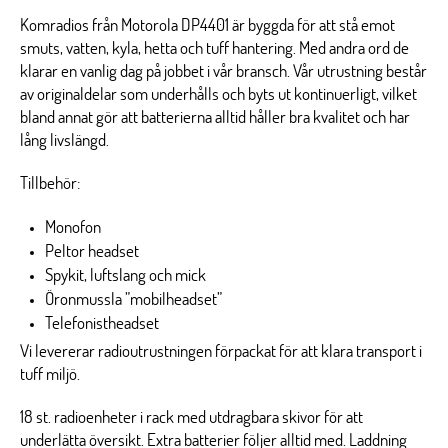
Komradios från Motorola DP4401 är byggda för att stå emot
smuts, vatten, kyla, hetta och tuff hantering. Med andra ord de
klarar en vanlig dag på jobbet i vår bransch. Vår utrustning består
av originaldelar som underhålls och byts ut kontinuerligt, vilket
bland annat gör att batterierna alltid håller bra kvalitet och har
lång livslängd.
Tillbehör:
Monofon
Peltor headset
Spykit, luftslang och mick
Öronmussla ”mobilheadset”
Telefonistheadset
Vi levererar radioutrustningen förpackat för att klara transport i
tuff miljö.
18 st. radioenheter i rack med utdragbara skivor för att
underlätta översikt. Extra batterier följer alltid med. Laddning