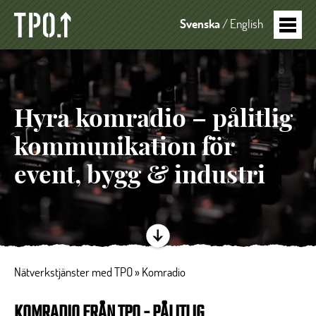
Svenska
English
Hyra komradio – pålitlig
kommunikation för
event, bygg & industri
Nätverkstjänster med TPO
»
Komradio
KOMRADIO FRÅN TPO - PÅLITLIG