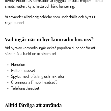
behov. Motorolas komradios är byggda för tuffa miljöer – de tål
smuts, vatten, kyla, hetta och hård hantering.
Vi använder alltid originaldelar som underhålls och byts ut
regelbundet.
Vad ingår när ni hyr komradio hos oss?
Vid hyra av komradio ingår också populära tillbehör för att
säkerställa funktion och komfort:
Monofon
Peltor-headset
Spykit med luftslang och mikrofon
Öronmussla (“mobilheadset”)
Telefonistheadset
Alltid färdiga att använda